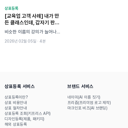
상표등록
[교육업 고객 사례] 내가 만
든 클래스인데, 갑자기 판매
하지 말래요
비슷한 이름의 강의가 늘어나
는 지금, 내 브랜드는 안전할까
2026년 02월 05일
·
4분
요? 퍼스널 브랜딩 시대, 강의
명과 강사명을 지킬 수 있는 가
장 강력한 수단.
상표등록 서비스
브랜드 서비스
상표등록이란?
네이미(AI 이름 짓기)
상표 비용안내
프리즘(프리미엄 로고 제작)
상표 절차안내
마크인포 비즈(AI 브랜딩)
상표등록 조회(키프리스 API)
디자인등록(제품, 패키지)
해외 상표등록