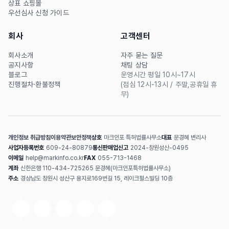
상표 쇼핑몰
우선심사 신청 가이드
회사
고객센터
회사소개
자주 묻는 질문
공지사항
채팅 상담
블로그
운영시간 평일 10시~17시
진행절차·환불정책
(점심 12시-13시 / 주말,공휴일 휴
무)
개인정보 취급방침
이용약관
보안정책
상호
마크인포 특허법률사무소
대표
문경혜 변리사
사업자등록번호
609-24-80879
통신판매업신고
2024-창원성산-0495
이메일
help@markinfo.co.kr
FAX
055-713-1468
계좌
신한은행 110-434-725265 문경혜(마크인포특허법률사무소)
주소
경상남도 창원시 성산구 용지로169번길 15, 레이크펄스빌딩 10층