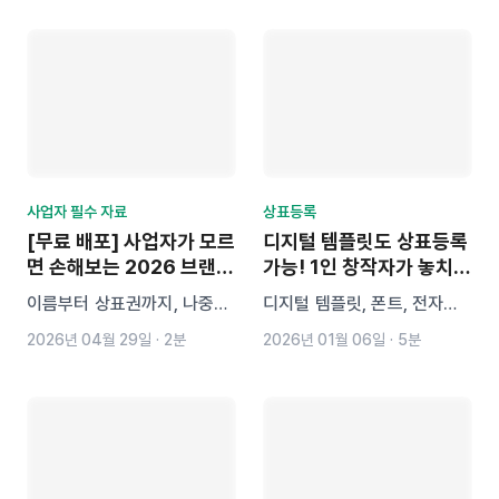
사업자 필수 자료
상표등록
[무료 배포] 사업자가 모르
디지털 템플릿도 상표등록
면 손해보는 2026 브랜드
가능! 1인 창작자가 놓치면
준비 체크리스트
후회할 이유
이름부터 상표권까지, 나중에
디지털 템플릿, 폰트, 전자책
문제 생기기 쉬운 포인트를 한
도 상표등록이 가능합니다.
2026년 04월 29일
·
2분
2026년 01월 06일
·
5분
번에 점검할 수 있는 체크리스
2022년 상표법 개정으로 디
트입니다.
지털 콘텐츠의 온라인 유통도
상표 사용으로 인정되며, 브랜
드 보호와 수익화를 위해 상표
등록은 필수입니다. 1인 창작