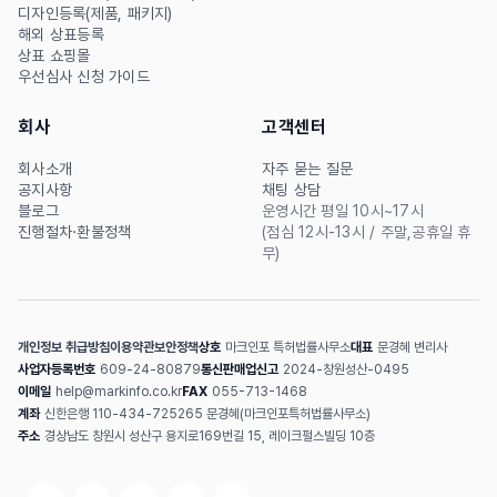
디자인등록(제품, 패키지)
해외 상표등록
상표 쇼핑몰
우선심사 신청 가이드
회사
고객센터
회사소개
자주 묻는 질문
공지사항
채팅 상담
블로그
운영시간 평일 10시~17시
진행절차·환불정책
(점심 12시-13시 / 주말,공휴일 휴
무)
개인정보 취급방침
이용약관
보안정책
상호
마크인포 특허법률사무소
대표
문경혜 변리사
사업자등록번호
609-24-80879
통신판매업신고
2024-창원성산-0495
이메일
help@markinfo.co.kr
FAX
055-713-1468
계좌
신한은행 110-434-725265 문경혜(마크인포특허법률사무소)
주소
경상남도 창원시 성산구 용지로169번길 15, 레이크펄스빌딩 10층