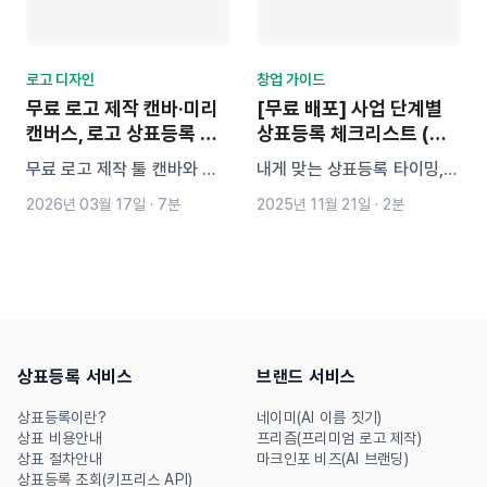
자를 위한 핵심 가이드를 확인
하세요.
로고 디자인
창업 가이드
무료 로고 제작 캔바·미리
[무료 배포] 사업 단계별
캔버스, 로고 상표등록 가
상표등록 체크리스트 (파
능할까?
일 다운로드 가능)
무료 로고 제작 툴 캔바와 미
내게 맞는 상표등록 타이밍,
리캔버스로 만든 로고, 상표등
놓치지 말고 체크리스트 확인
2026년 03월 17일
·
7분
2025년 11월 21일
·
2분
록이 가능할까요? 캔바·미리
해 보세요!
캔버스 디자인의 상업적 이용
과 저작권 규칙, 로고 상표등
록이 어려운 이유를 사업자 기
준으로 쉽게 정리했습니다.
상표등록 서비스
브랜드 서비스
상표등록이란?
네이미(AI 이름 짓기)
상표 비용안내
프리즘(프리미엄 로고 제작)
상표 절차안내
마크인포 비즈(AI 브랜딩)
상표등록 조회(키프리스 API)