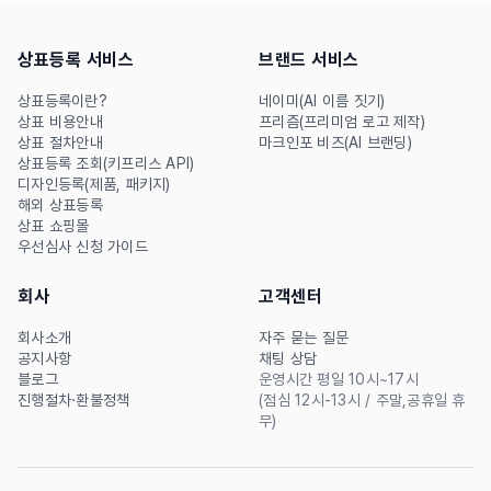
상표등록 서비스
브랜드 서비스
상표등록이란?
네이미(AI 이름 짓기)
상표 비용안내
프리즘(프리미엄 로고 제작)
상표 절차안내
마크인포 비즈(AI 브랜딩)
상표등록 조회(키프리스 API)
디자인등록(제품, 패키지)
해외 상표등록
상표 쇼핑몰
우선심사 신청 가이드
회사
고객센터
회사소개
자주 묻는 질문
공지사항
채팅 상담
블로그
운영시간 평일 10시~17시
진행절차·환불정책
(점심 12시-13시 / 주말,공휴일 휴
무)