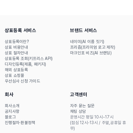
상표등록을 미루면 독점하려
니다. 디자인 가독성부터 런칭
던 이름이 시장에 퍼지면서 누
후 상표권 분쟁 리스크까지,
구나 쓰는 표현이 될 수 있습
마크인포 프리즘이 알려드리
상표등록 서비스
브랜드 서비스
니다. 상표는 유행이 되기 전
는 '팔리는 브랜드'의 3가지
에 선점해야 합니다. 지금 바
실무 조건을 지금 확인해 보세
상표등록이란?
네이미(AI 이름 짓기)
상표 비용안내
프리즘(프리미엄 로고 제작)
로 확인해보세요.
요.
상표 절차안내
마크인포 비즈(AI 브랜딩)
상표등록 조회(키프리스 API)
디자인등록(제품, 패키지)
해외 상표등록
상표 쇼핑몰
우선심사 신청 가이드
회사
고객센터
회사소개
자주 묻는 질문
공지사항
채팅 상담
블로그
운영시간 평일 10시~17시
진행절차·환불정책
(점심 12시-13시 / 주말,공휴일 휴
무)