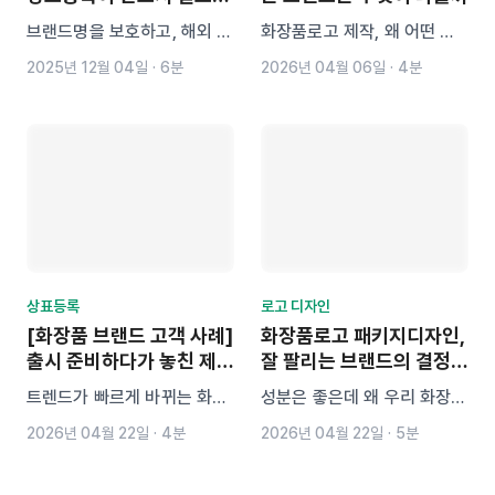
이유와 전략
브랜드명을 보호하고, 해외 수
화장품로고 제작, 왜 어떤 브
출에도 안정적으로 대비하려
랜드는 잘 팔리고 어떤 브랜드
2025년 12월 04일
·
6분
2026년 04월 06일
·
4분
면 상표등록이 필수입니다. 국
는 묻힐까요? 클릭, 기억, 신
내외 통계, 지정상품 전략, 브
뢰까지 결정하는 로고의 차이
랜드 대표가 알아야 할 상표
를 분석하고, 상표 리스크 없
전략을 마크인포와 함께 정리
이 브랜드를 설계하는 방법을
했습니다.
알려드립니다. 잘 팔리는 화장
품 브랜드의 핵심 기준을 확인
해보세요.
상표등록
로고 디자인
[화장품 브랜드 고객 사례]
화장품로고 패키지디자인,
출시 준비하다가 놓친 제품
잘 팔리는 브랜드의 결정적
명 상표등록 타이밍... 독점
차이 3가지
트렌드가 빠르게 바뀌는 화장
성분은 좋은데 왜 우리 화장품
할 수 없게 되었습니다
품 시장에서는 제품 이름을
만 저렴해 보일까? 0.3초 만
2026년 04월 22일
·
4분
2026년 04월 22일
·
5분
‘먼저 확보하는 게’ 중요합니
에 선택받는 화장품로고 패키
다. 출시 준비에 집중하다가
지디자인의 비밀을 정리했습