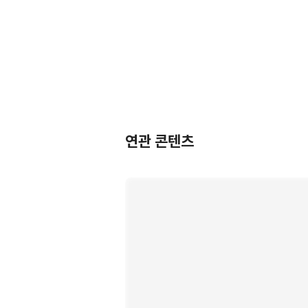
연관 콘텐츠