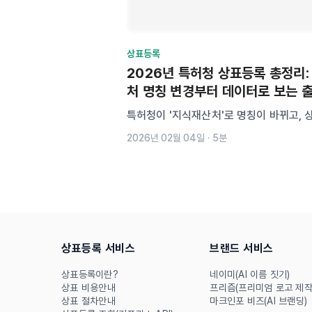
상표등록
2026년 특허청 상표등록 총정리:
처 명칭 변경부터 데이터로 보는 
밍
특허청이 '지식재산처'로 명칭이 바뀌고, 
고기간이 30일로 단축되었습니다. 전체 
2026년 02월 04일
·
5분
47.2%가 차지하는 상표등록의 최신 흐름
원해야 하는 이유를 통계와 함께 정리했습
상표등록 서비스
브랜드 서비스
상표등록이란?
네이미(AI 이름 짓기)
상표 비용안내
프리즘(프리미엄 로고 제작
상표 절차안내
마크인포 비즈(AI 브랜딩)