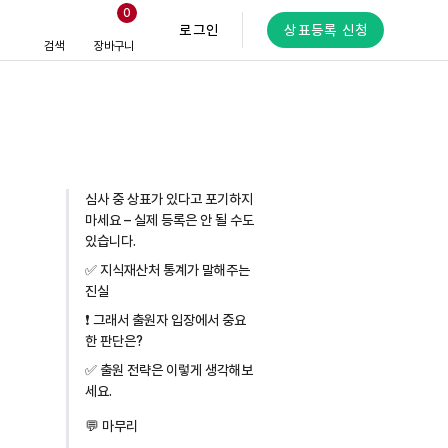
0
로그인
상표등록 신청
검색
장바구니
심사 중 상표가 있다고 포기하지
마세요 – 실제 등록은 안 될 수도
있습니다.
✅ 지식재산처 통계가 말해주는
진실
❗ 그래서 출원자 입장에서 중요
한 판단은?
✅ 출원 전략은 이렇게 생각해보
세요.
💬 마무리