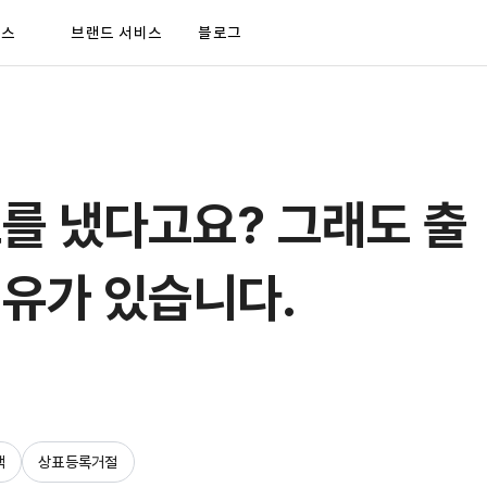
비스
브랜드 서비스
블로그
를 냈다고요? 그래도 출
이유가 있습니다.
색
상표등록거절