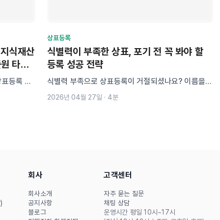
상표등록
 지식재산
식별력이 부족한 상표, 포기 전 꼭 봐야 할
출원 타이
등록 성공 전략
상표등록 공
식별력 부족으로 상표등록이 거절되셨나요? 이름을
출원 비중의
바꾸지 않고도 등록에 성공한 실제 사례를 통해 해결
2026년 04월 27일
·
4분
과 지금 출
전략을 확인해보세요.
니다.
회사
고객센터
회사소개
자주 묻는 질문
)
공지사항
채팅 상담
블로그
운영시간 평일 10시~17시