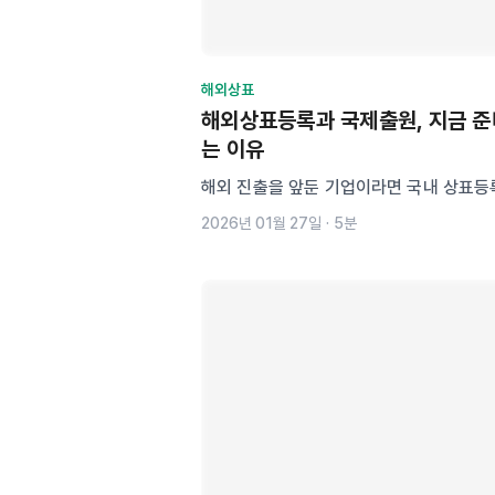
해외상표
해외상표등록과 국제출원, 지금 준
는 이유
해외 진출을 앞둔 기업이라면 국내 상표
충분하지 않습니다. 선출원주의 국가에서 
2026년 01월 27일
·
5분
당하면 실질적인 피해로 이어질 수 있습니다
서는 국제출원의 필요성과 해외 상표등록 
피해 사례까지 구체적으로 안내합니다.