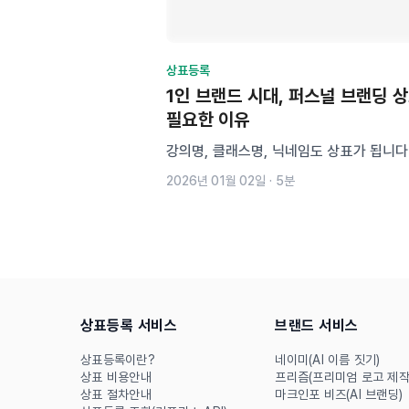
상표등록
1인 브랜드 시대, 퍼스널 브랜딩 
필요한 이유
강의명, 클래스명, 닉네임도 상표가 됩니다
랜딩, 단순한 이름이 아니라 지켜야 할 자산
2026년 01월 02일
·
5분
잡러, 1인 창업가, 부업가라면 반드시 알아
등록 가이드. 지금 내 브랜드 이름, 등록 
인해보세요.
상표등록 서비스
브랜드 서비스
상표등록이란?
네이미(AI 이름 짓기)
상표 비용안내
프리즘(프리미엄 로고 제작
상표 절차안내
마크인포 비즈(AI 브랜딩)