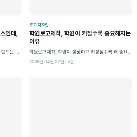
로고 디자인
래스인데,
학원로고제작, 학원이 커질수록 중요해지는
이유
브랜드는 안
학원로고제작, 학원이 성장하고 확장될수록 왜 중요해
강사명을 지
질까요? 과목 직관성, 신뢰를 만드는 디자인 구조, 장
2026년 04월 07일
·
5분
기 사용을 고려한 설계와 상표권까지 함께 살펴봅니
다. 브랜드로 성장하는 학원을 위한 로고 전략을 지금
확인해보세요.