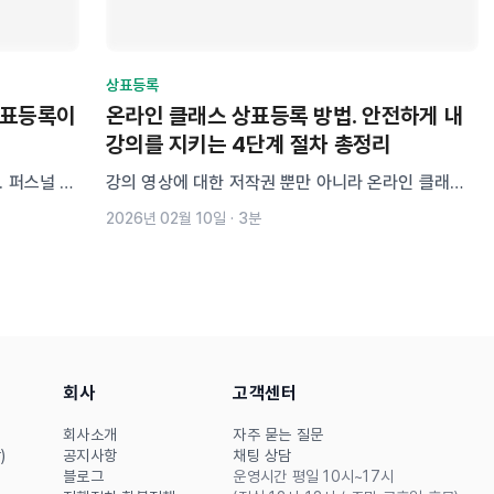
상표등록
상표등록이
온라인 클래스 상표등록 방법. 안전하게 내
강의를 지키는 4단계 절차 총정리
. 퍼스널 브
강의 영상에 대한 저작권 뿐만 아니라 온라인 클래스
입니다. N
상표등록으로 이름까지 지켜야 안전하게 내 강의를 지
2026년 02월 10일
·
3분
야 할 상표
킬 수 있습니다. 상표등록 절차는 총 4단계로 진행되
가능한지 확
며, 41류 38류로 등록받는 것이 가장 안전합니다.
회사
고객센터
회사소개
자주 묻는 질문
)
공지사항
채팅 상담
블로그
운영시간 평일 10시~17시