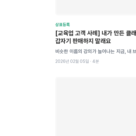
상표등록
[교육업 고객 사례] 내가 만든 클
갑자기 판매하지 말래요
비슷한 이름의 강의가 늘어나는 지금, 내 
전할까요? 퍼스널 브랜딩 시대, 강의명과 
2026년 02월 05일
·
4분
킬 수 있는 가장 강력한 수단.