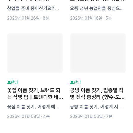
호명 작명 팁
창업을 준비 중이신가요? 브
요즘 청년 농업인을 중심으로
랜드 이름 짓기가 막막하다면,
스마트팜 창업이 늘어나면서,
2026년 01월 26일
·
8분
2026년 01월 16일
·
5분
핵심 작명 기준부터 성공 브랜
감성 있고 기억에 남는 농장이
드의 네이밍 전략, AI 네이밍
름짓기의 중요성도 커지고 있
툴 ‘네이미(NAiMY)’를 활용
습니다. 이 글에서는 농장의
한 실전 예시까지 이 글 하나
정체성을 반영한 작명 전략 3
로 정리해보세요. 감각적이고
가지와 함께, AI 네이밍 도구
실용적인 브랜드 이름 만들기,
‘네이미’를 활용해 센스 있는
지금 시작합니다.
상호명을 쉽게 짓는 방법을 소
브랜딩
브랜딩
개합니다
꽃집 이름 짓기, 브랜드 되
공방 이름 짓기, 업종별 작
는 작명 팁｜트렌디한 네
명 전략 총정리 (향수·도자
이밍 추천
기·자수)
꽃집 이름 짓기, 어떻게 해야
공방 이름 짓기, 어떻게 시작
기억에 남고 브랜드가 될까
해야 할까요? 향수·도자기·자
2026년 01월 08일
·
4분
2026년 01월 06일
·
7분
요? 실패하지 않는 꽃집 이름
수처럼 감성이 중요한 업종일
추천부터 트렌디한 네이밍 전
수록 네이밍은 브랜드의 핵심