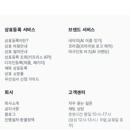
략, 작명 팁 4가지까지 정리했
이 됩니다. 업종별 작명 전략
습니다. AI 작명 도구로 쉽게
부터 감성 키워드 수집, AI 네
이름을 추천받는 방법도 함께
이밍 도구 ‘네이미’ 활용 팁까
상표등록 서비스
브랜드 서비스
소개합니다.
지 실전 가이드를 정리했습니
다.
상표등록이란?
네이미(AI 이름 짓기)
상표 비용안내
프리즘(프리미엄 로고 제작)
상표 절차안내
마크인포 비즈(AI 브랜딩)
상표등록 조회(키프리스 API)
디자인등록(제품, 패키지)
해외 상표등록
상표 쇼핑몰
우선심사 신청 가이드
회사
고객센터
회사소개
자주 묻는 질문
공지사항
채팅 상담
블로그
운영시간 평일 10시~17시
진행절차·환불정책
(점심 12시-13시 / 주말,공휴일 휴
무)