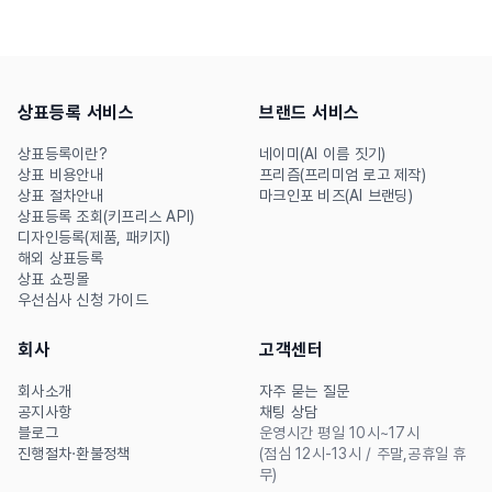
입니다.
지키는 실전 가이드를 확인하
세요.
상표등록 서비스
브랜드 서비스
상표등록이란?
네이미(AI 이름 짓기)
상표 비용안내
프리즘(프리미엄 로고 제작)
상표 절차안내
마크인포 비즈(AI 브랜딩)
상표등록 조회(키프리스 API)
디자인등록(제품, 패키지)
해외 상표등록
상표 쇼핑몰
우선심사 신청 가이드
회사
고객센터
회사소개
자주 묻는 질문
공지사항
채팅 상담
블로그
운영시간 평일 10시~17시
진행절차·환불정책
(점심 12시-13시 / 주말,공휴일 휴
무)