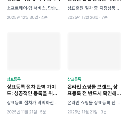
기!!
소프트웨어·앱 서비스, 단순히
상표출원 절차 중 지정상품에
‘09류 소프트웨어’만 등록해
대한 궁금증을 풀어 드립니다!
2025년 12월 30일
·
4분
2025년 12월 26일
·
7분
선 보호에 한계가 있습니다.
지정상품에 용도를 명확히 써
야 하는 이유부터, 예약·결제·
배달 등 기능별 복수류 전략,
Kakao T 사례까지 IT 상표
등록의 핵심을 알기 쉽게 정리
했습니다.
상표등록
상표등록
상표등록 절차 완벽 가이
온라인 쇼핑몰 브랜드, 상
드: 성공적인 등록을 위한
표등록 전 반드시 확인해야
모든 팁
할 3가지
상표등록 절차가 막막하신가
온라인 쇼핑몰 상표등록 전 반
요? 상표 출원부터 심사, 등록
드시 확인해야 할 핵심 전략 3
2025년 11월 21일
·
5분
2025년 11월 21일
·
3분
까지 필요한 모든 절차를 단계
가지! 지정상품 설정부터 유사
별로 풀어 설명한 완벽 가이드
상표 선점 방지까지, 브랜드를