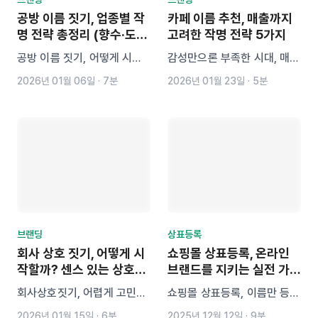
공방 이름 짓기, 업종별 작
카페 이름 추천, 매출까지
명 전략 총정리 (향수·도자
고려한 작명 전략 5가지
기·자수)
공방 이름 짓기, 어떻게 시작
감성만으론 부족한 시대, 매출
해야 할까요? 향수·도자기·자
까지 연결되는 카페 이름 추천
2026년 01월 06일
·
7분
2026년 01월 23일
·
5분
수처럼 감성이 중요한 업종일
전략을 소개합니다. 카페 작명
수록 네이밍은 브랜드의 핵심
부터 상호명 짓기, 카페 이름
이 됩니다. 업종별 작명 전략
짓기 실전 팁과 함께, AI 작명
부터 감성 키워드 수집, AI 네
툴 ‘네이미’를 활용해 나만의
이밍 도구 ‘네이미’ 활용 팁까
브랜드 네이밍을 쉽고 빠르게
지 실전 가이드를 정리했습니
완성해보세요.
다.
브랜딩
상표등록
회사 상호 짓기, 어떻게 시
쇼핑몰 상표등록, 온라인
작할까? 센스 있는 상호명
브랜드를 지키는 실전 가이
작명 가이드
드 (업종별 TIP)
회사상호짓기, 어렵게 고민하
쇼핑몰 상표등록, 이름만 등록
지 마세요. 업종별 작명 전략
하면 위험합니다. 업종별 상표
2026년 01월 15일
·
6분
2025년 12월 12일
·
9분