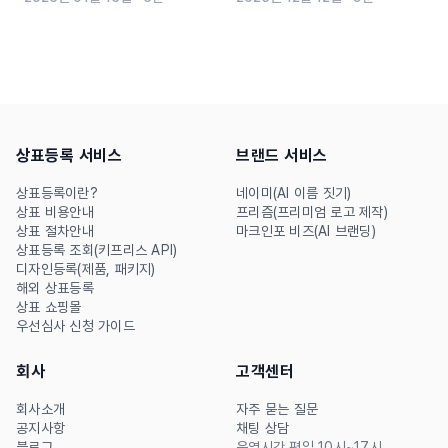
부터 실전 예시, 상호명 중복
등록이 필요한 이유와 안전한
확인 방법까지 한 번에 정리했
브랜드 보호 전략을 안내합니
습니다. AI 작명가 ‘네이미’를
다.
활용해 센스 있고 실용적인 회
사명을 빠르게 찾아보세요!
상표등록 서비스
브랜드 서비스
상표등록이란?
네이미(AI 이름 짓기)
상표 비용안내
프리즘(프리미엄 로고 제작)
상표 절차안내
마크인포 비즈(AI 브랜딩)
상표등록 조회(키프리스 API)
디자인등록(제품, 패키지)
해외 상표등록
상표 쇼핑몰
우선심사 신청 가이드
회사
고객센터
회사소개
자주 묻는 질문
공지사항
채팅 상담
블로그
운영시간 평일 10시~17시