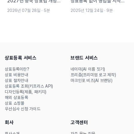
2027년 중국 상표법 개정을
상표등록 없이 영업을 시작하
앞두고 중국 상표등록을 지금
면 어떤 일이 생길까요? 상표
2026년 07월 28일
·
5분
2025년 12월 24일
·
9분
준비해야 하는 이유를 알아봅
권 침해로 인해 실제 매장이
니다. 악의적 상표 선점 규제,
겪을 수 있는 피해 사례 3가지
선출원주의, 중국어 상표와 출
와, 민사·형사적 대응 방법, 예
원 비용까지 핵심 체크포인트
방 전략까지 실무 중심으로 정
를 정리했습니다.
리했습니다.
상표등록 서비스
브랜드 서비스
상표등록이란?
네이미(AI 이름 짓기)
상표 비용안내
프리즘(프리미엄 로고 제작)
상표 절차안내
마크인포 비즈(AI 브랜딩)
상표등록 조회(키프리스 API)
디자인등록(제품, 패키지)
해외 상표등록
상표 쇼핑몰
우선심사 신청 가이드
회사
고객센터
회사소개
자주 묻는 질문