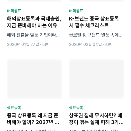
해외상표
해외상표
해외상표등록과 국제출원,
K-브랜드 중국 상표등록
지금 준비해야 하는 이유
시 필수 체크리스트
해외 진출을 앞둔 기업이라면
글로벌 K-브랜드 열풍 속에서
국내 상표등록만으로는 충분
더욱 교묘해진 중국 상표 브로
2026년 01월 27일
·
5분
2026년 02월 04일
·
4분
하지 않습니다. 선출원주의 국
커의 선점 수법과 이를 예방하
가에서 상표 선점을 당하면 실
기 위한 해외 상표권 확보 전
질적인 피해로 이어질 수 있습
략을 알려드려요.
니다. 이 글에서는 국제출원의
필요성과 해외 상표등록 전략,
실제 피해 사례까지 구체적으
로 안내합니다.
상표등록
상표등록
중국 상표등록 왜 지금 준
상표권 침해 무시하면? 매
비해야 할까? 2027년 상
장이 겪는 실제 피해 3가지
표법 개정 전 체크포인트
와 대응방법