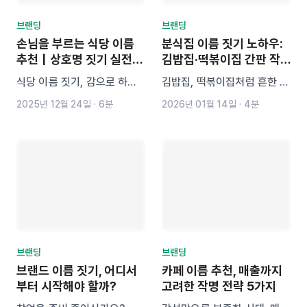
브랜딩
브랜딩
손님을 부르는 식당 이름
분식집 이름 짓기 노하우:
추천｜상호명 짓기 실전
김밥집·떡볶이집 간판 작
가이드
명 전략 5단계
식당 이름 짓기, 감으로 하지
김밥집, 떡볶이집처럼 흔한 메
마세요. 예쁘기만 한 상호명은
뉴를 다루는 분식집일수록 이
2025년 12월 24일
·
6분
2026년 01월 14일
·
4분
이제 통하지 않습니다. 이 글
름이 경쟁력입니다. 이 글에서
에서는 실전 식당 이름 추천
는 센스 있는 분식집 간판 이
공식부터, AI 작명 툴 ‘네이
름을 짓는 5단계 전략과 함께,
미’를 활용한 상호명 생성 방
감성 키워드 조합법부터 AI 작
법, 상표 등록 체크리스트까지
명 툴 ‘네이미’ 활용법, 상표
한 번에 정리해드립니다.
등록 팁까지 자세히 알려드립
니다.
브랜딩
브랜딩
브랜드 이름 짓기, 어디서
카페 이름 추천, 매출까지
부터 시작해야 할까?
고려한 작명 전략 5가지