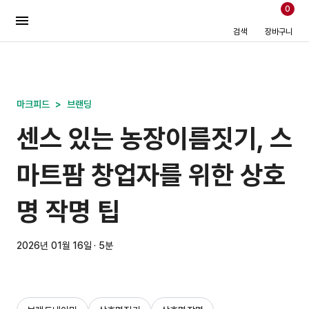
0
검색
장바구니
마크피드
>
브랜딩
센스 있는 농장이름짓기, 스
마트팜 창업자를 위한 상호
명 작명 팁
2026년 01월 16일 · 5분