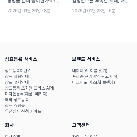
창업을 준비 중이신가요? 브
감성만으론 부족한 시대, 매출
랜드 이름 짓기가 막막하다면,
까지 연결되는 카페 이름 추천
2026년 01월 26일
·
8분
2026년 01월 23일
·
5분
핵심 작명 기준부터 성공 브랜
전략을 소개합니다. 카페 작명
드의 네이밍 전략, AI 네이밍
부터 상호명 짓기, 카페 이름
툴 ‘네이미(NAiMY)’를 활용
짓기 실전 팁과 함께, AI 작명
한 실전 예시까지 이 글 하나
툴 ‘네이미’를 활용해 나만의
로 정리해보세요. 감각적이고
브랜드 네이밍을 쉽고 빠르게
상표등록 서비스
브랜드 서비스
실용적인 브랜드 이름 만들기,
완성해보세요.
지금 시작합니다.
상표등록이란?
네이미(AI 이름 짓기)
상표 비용안내
프리즘(프리미엄 로고 제작)
상표 절차안내
마크인포 비즈(AI 브랜딩)
상표등록 조회(키프리스 API)
디자인등록(제품, 패키지)
해외 상표등록
상표 쇼핑몰
우선심사 신청 가이드
회사
고객센터
회사소개
자주 묻는 질문