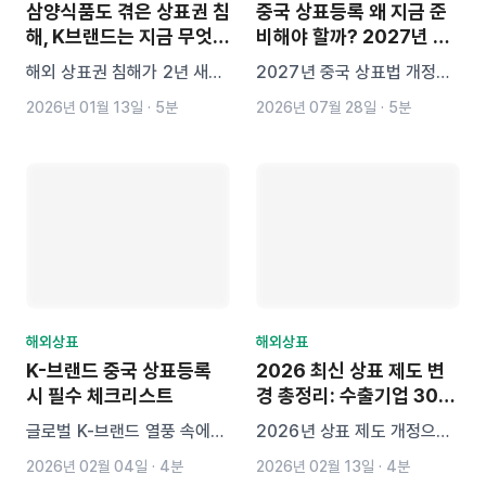
삼양식품도 겪은 상표권 침
중국 상표등록 왜 지금 준
해, K브랜드는 지금 무엇을
비해야 할까? 2027년 상
준비해야 할까
표법 개정 전 체크포인트
해외 상표권 침해가 2년 새
2027년 중국 상표법 개정을
2.5배 급증하며 K브랜드가
앞두고 중국 상표등록을 지금
2026년 01월 13일
·
5분
2026년 07월 28일
·
5분
표적이 되고 있습니다. 삼양식
준비해야 하는 이유를 알아봅
품 사례를 중심으로 상표 브로
니다. 악의적 상표 선점 규제,
커의 침해 구조, 중소기업의
선출원주의, 중국어 상표와 출
피해 현실, 정부 대응과 함께
원 비용까지 핵심 체크포인트
K브랜드가 준비해야 할 사전
를 정리했습니다.
전략을 정리했습니다.
해외상표
해외상표
K-브랜드 중국 상표등록
2026 최신 상표 제도 변
시 필수 체크리스트
경 총정리: 수출기업 30일
초고속 심사 도입
글로벌 K-브랜드 열풍 속에서
2026년 상표 제도 개정으로
더욱 교묘해진 중국 상표 브로
수출기업 대상 초고속 우선심
2026년 02월 04일
·
4분
2026년 02월 13일
·
4분