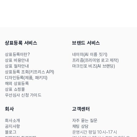
커의 선점 수법과 이를 예방하
사(30일 이내 통지), 국제상
기 위한 해외 상표권 확보 전
표출원 국문 기재 허용, 니스
략을 알려드려요.
상품분류 개정 등이 시행됩니
다. 상표출원 전략과 심사기
간, 상품류 선택에 영향을 줄
상표등록 서비스
브랜드 서비스
수 있는 핵심 변경 사항을 정
리했습니다. 해외상표등록 전
상표등록이란?
네이미(AI 이름 짓기)
상표 비용안내
프리즘(프리미엄 로고 제작)
략까지 함께
상표 절차안내
마크인포 비즈(AI 브랜딩)
상표등록 조회(키프리스 API)
디자인등록(제품, 패키지)
해외 상표등록
상표 쇼핑몰
우선심사 신청 가이드
회사
고객센터
회사소개
자주 묻는 질문
공지사항
채팅 상담
블로그
운영시간 평일 10시~17시