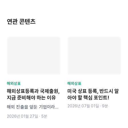
연관 콘텐츠
해외상표
해외상표
해외상표등록과 국제출원,
미국 상표 등록, 반드시 알
지금 준비해야 하는 이유
아야 할 핵심 포인트!
2026년 07월 01일
·
9분
해외 진출을 앞둔 기업이라면
국내 상표등록만으로는 충분
2026년 01월 27일
·
5분
하지 않습니다. 선출원주의 국