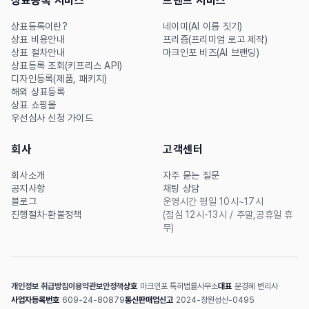
상표등록 서비스
브랜드 서비스
상표등록이란?
네이미(AI 이름 짓기)
상표 비용안내
프리즘(프리미엄 로고 제작)
상표 절차안내
마크인포 비즈(AI 브랜딩)
상표등록 조회(키프리스 API)
디자인등록(제품, 패키지)
해외 상표등록
상표 쇼핑몰
우선심사 신청 가이드
회사
고객센터
회사소개
자주 묻는 질문
공지사항
채팅 상담
블로그
운영시간 평일 10시~17시
진행절차·환불정책
(점심 12시-13시 / 주말,공휴일 휴
무)
개인정보 취급방침
이용약관
보안정책
상호
마크인포 특허법률사무소
대표
문경혜 변리사
사업자등록번호
609-24-80879
통신판매업신고
2024-창원성산-0495