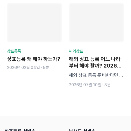
가에서 상표 선점을 당하면 실
질적인 피해로 이어질 수 있습
니다. 이 글에서는 국제출원의
필요성과 해외 상표등록 전략,
실제 피해 사례까지 구체적으
로 안내합니다.
상표등록
해외상표
상표등록 왜 해야 하는가?
해외 상표 등록 어느 나라
부터 해야 할까? 2026년
2026년 02월 04일
·
9분
인기 국가와 분류 총정리
해외 상표 등록 준비한다면 미
국, 중국, 일본 등 인기 출원
2026년 07월 10일
·
8분
국가와 주요 분류를 먼저 확인
하세요. 2026 글로벌 상표출
원 데이터를 바탕으로 개별 출
원과 마드리드 출원 선택 기준
까지 총 정리했습니다.