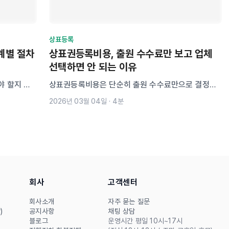
상표등록
계별 절차
상표권등록비용, 출원 수수료만 보고 업체
선택하면 안 되는 이유
야 할지 막
상표권등록비용은 단순히 출원 수수료만으로 결정되
상표 검색,
지 않습니다. 출원 관납료, 등록료, 대행 서비스 범위
2026년 03월 04일
·
4분
, 심사 대
까지 함께 확인해야 전체 비용 구조를 이해할 수 있습
계별로 정리
니다. 상표 등록 대행 업체 선택 시 꼭 알아야 할 핵심
기준을 정리했습니다.
회사
고객센터
회사소개
자주 묻는 질문
)
공지사항
채팅 상담
블로그
운영시간 평일 10시~17시