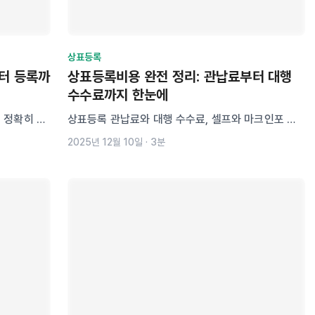
상표등록
터 등록까
상표등록비용 완전 정리: 관납료부터 대행
수수료까지 한눈에
 정확히 알
상표등록 관납료와 대행 수수료, 셀프와 마크인포 서
 수수료 등
비스 비용까지 한눈에 비교해드립니다. 브랜드 보호
2025년 12월 10일
·
3분
에 따라 비용
첫걸음을 확실하게 준비하세요.
출원 시 알아