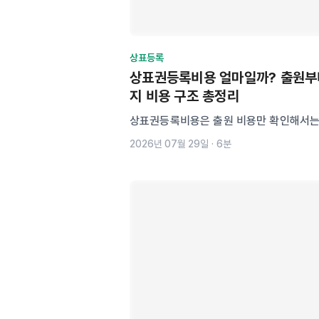
상표등록
상표권등록비용 얼마일까? 출원부
지 비용 구조 총정리
상표권등록비용은 출원 비용만 확인해서는
기 어렵습니다. 출원 관납료, 등록료, 대행
2026년 07월 29일
·
6분
비용 구조와 상품류, 우선심사, 출원 방식
이 달라지는 이유를 쉽게 설명하고, 셀프 
둘 점까지 함께 안내합니다.