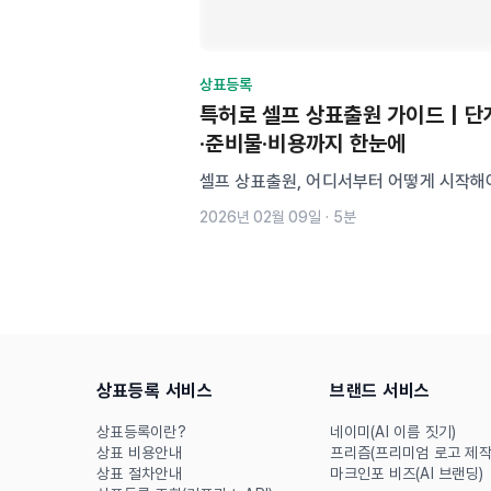
상표등록
특허로 셀프 상표출원 가이드｜단
·준비물·비용까지 한눈에
셀프 상표출원, 어디서부터 어떻게 시작해
막하셨나요? 특허고객번호 발급부터 유사 
2026년 02월 09일
·
5분
지정상품 설정, 전자출원 방법, 수수료 납부
응까지! 상표 출원 전 준비물과 절차를 단
한 실전 가이드로 실수 없이 시작하세요.
상표등록 서비스
브랜드 서비스
상표등록이란?
네이미(AI 이름 짓기)
상표 비용안내
프리즘(프리미엄 로고 제작
상표 절차안내
마크인포 비즈(AI 브랜딩)