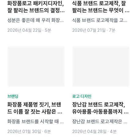
화장품로고 패키지디자인,
식품 브랜드 로고제작, 잘
잘 팔리는 브랜드의 결정적
팔리는 브랜드는 무엇이 다
차이 3가지
를까요?
성분은 좋은데 왜 우리 화장품
식품 브랜드 로고제작을 고민
만 저렴해 보일까? 0.3초 만
하고 있다면 브랜드 전략부터
2026년 04월 22일
·
5분
2026년 07월 21일
·
7분
에 선택받는 화장품로고 패키
패키지, 컬러, 상표 검토까지
지디자인의 비밀을 정리했습
함께 고려해야 합니다. 잘 팔
니다. 디자인 가독성부터 런칭
리는 식품 브랜드의 로고 설계
후 상표권 분쟁 리스크까지,
방법과 오래 사용할 수 있는
마크인포 프리즘이 알려드리
브랜드를 만드는 핵심 포인트
는 '팔리는 브랜드'의 3가지
를 확인해 보세요.
실무 조건을 지금 확인해 보세
브랜딩
로고 디자인
요.
화장품 제품명 짓기, 브랜
장난감 브랜드 로고제작,
드 이름 잘 짓는 사람은 이
유아용품·아동용품까지 통
렇게 합니다
하는 캐릭터 로고의 핵심
화장품 브랜드를 시작할 때 가
장난감 브랜드 로고제작은 아
기준
장 먼저 고민하는 '이름 짓기'.
이의 관심을 끌면서도 부모의
2026년 01월 30일
·
6분
2026년 04월 28일
·
4분