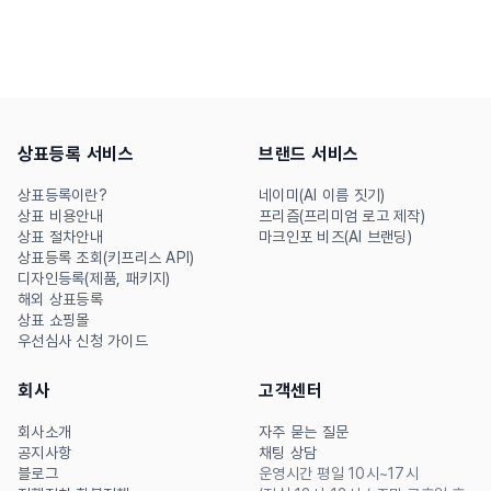
감이 아닌 전략으로 접근해야
신뢰를 확보하는 구조가 중요
기억에 남는 브랜드명과 제품
합니다. 유아용품·아동용품·키
명이 완성됩니다. 화장품 이름
즈용품까지 적용되는 캐릭터
짓기와 제품명 짓기의 차이,
로고, 색상 전략, 연령·용도별
작명 공식, 실전 예시, AI 도구
설계 기준과 상표 리스크까지
상표등록 서비스
브랜드 서비스
까지 한번에 정리했습니다.
실무 중심으로 정리했습니다.
상표등록이란?
네이미(AI 이름 짓기)
상표 비용안내
프리즘(프리미엄 로고 제작)
상표 절차안내
마크인포 비즈(AI 브랜딩)
상표등록 조회(키프리스 API)
디자인등록(제품, 패키지)
해외 상표등록
상표 쇼핑몰
우선심사 신청 가이드
회사
고객센터
회사소개
자주 묻는 질문
공지사항
채팅 상담
블로그
운영시간 평일 10시~17시