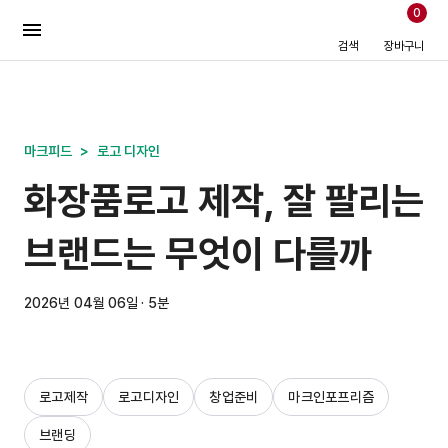
0
검색
장바구니
마크피드
>
로고 디자인
화장품로고 제작, 잘 팔리는
브랜드는 무엇이 다를까
2026년 04월 06일 · 5분
로고제작
로고디자인
창업준비
마크인포프리즘
브랜딩