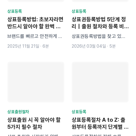
상표등록
상표등록
상표등록방법: 초보자라면
상표권등록방법 5단계 정
반드시 알아야 할 완벽 가
리｜출원 절차와 등록 비
이드
용 안내
브랜드를 빠르고 안전하게 보
상표권등록방법을 찾고 있다
호하는 방법! 선행상표조사,
면 출원부터 등록까지 절차를
2025년 11월 21일
·
6분
2026년 03월 04일
·
5분
출원 절차, 우선심사, 등록까
확인해보세요. KIPRIS 상표
지 초보자도 쉽게 이해할 수
검색, 특허청 출원, 심사 과정,
있는 단계별 안내 가이드.
등록 결정까지 상표권 취득 5
단계를 정리했습니다. 상표등
록 비용과 지정상품 설정, 출
원 시 주의사항까지 한 번에
확인할 수 있습니다.
상표출원절차
상표등록
상표출원 시 꼭 알아야 할
상표등록절차 A to Z: 출
5가지 필수 절차
원부터 등록까지 단계별 핵
심 정리