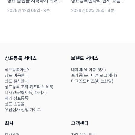
상표 출원을 시작하기 위해 집
상표등록절차의 전체 흐름을
중해야 하는 포인트!
4단계로 정리했습니다. 선행
2025년 12월 05일
·
8분
2026년 02월 25일
·
4분
상표 조사부터 출원, 심사 대
응, 최종 등록까지 실무에서
꼭 확인해야 할 핵심 포인트를
간결하게 안내합니다. 출원 전
체크사항과 전략적 지정상품
상표등록 서비스
브랜드 서비스
설정 방법도 함께 확인해보세
요.
상표등록이란?
네이미(AI 이름 짓기)
상표 비용안내
프리즘(프리미엄 로고 제작)
상표 절차안내
마크인포 비즈(AI 브랜딩)
상표등록 조회(키프리스 API)
디자인등록(제품, 패키지)
해외 상표등록
상표 쇼핑몰
우선심사 신청 가이드
회사
고객센터
회사소개
자주 묻는 질문