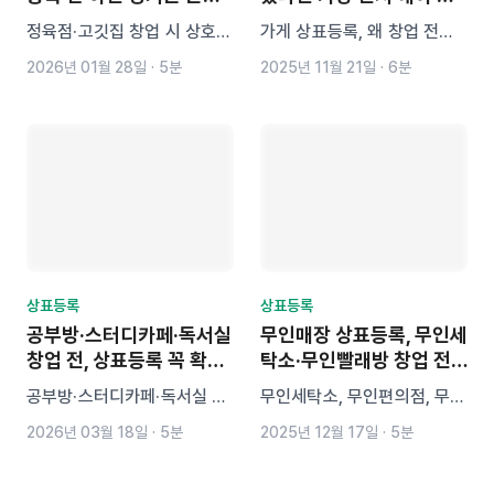
3가지
일
정육점·고깃집 창업 시 상호부
가게 상표등록, 왜 창업 전에
터 상표등록까지 꼭 확인해야
꼭 해야 할까요? 선출원주의
2026년 01월 28일
·
5분
2025년 11월 21일
·
6분
할 필수 정보! 유사 상호 분쟁,
때문에 내 가게 이름도 먼저
프랜차이즈 확장 제한, 온라인
등록한 사람이 권리를 갖습니
자산 손실 등 실제 사례 중심
다. 예비 사장님이 반드시 알
으로 상표 미등록 시 생기는
아야 할 상표등록 절차·비용·
핵심 리스크 3가지와 분류 선
필수 체크리스트를 한 번에 정
택 요령까지 정리했습니다.
리했습니다.
상표등록
상표등록
공부방·스터디카페·독서실
무인매장 상표등록, 무인세
창업 전, 상표등록 꼭 확인
탁소·무인빨래방 창업 전
해야 하는 이유
에 반드시 확인해야 할 이
공부방·스터디카페·독서실 창
무인세탁소, 무인편의점, 무인
유
업 전 반드시 확인해야 할 상
아이스크림 매장처럼 24시
2026년 03월 18일
·
5분
2025년 12월 17일
·
5분
표등록 핵심 내용을 정리했습
무인창업을 준비 중이신가요?
니다. 이름 하나로 브랜드가
간판 이름이 이미 누군가에게