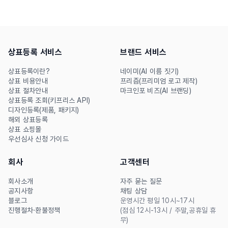
결정되는 교육업 특성상, 상표
등록되어 있을 수 있습니다.
미등록 시 발생할 수 있는 리
상표등록은 브랜드를 지키는
스크와 안전하게 준비하는 방
첫걸음입니다. 창업 전 꼭 확
상표등록 서비스
브랜드 서비스
법까지 초보 창업자 기준으로
인해야 할 상표 검색과 출원
쉽게 안내드립니다.
전략을 알려드립니다.
상표등록이란?
네이미(AI 이름 짓기)
상표 비용안내
프리즘(프리미엄 로고 제작)
상표 절차안내
마크인포 비즈(AI 브랜딩)
상표등록 조회(키프리스 API)
디자인등록(제품, 패키지)
해외 상표등록
상표 쇼핑몰
우선심사 신청 가이드
회사
고객센터
회사소개
자주 묻는 질문
공지사항
채팅 상담
블로그
운영시간 평일 10시~17시
진행절차·환불정책
(점심 12시-13시 / 주말,공휴일 휴
무)