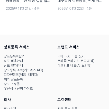
상표등록, 1년 이상 걸릴 필요
대구특허 상표등록, 언제 시작
없습니다. 우선심사 제도로 3
해야 할까요? 대구 지역은 의
2025년 11월 21일
·
4분
2026년 01월 22일
·
4분
개월만에 상표 심사 끝내세요.
류·패션·식품 업종의 상표 선
마크인포 변리사팀이 알아서
점 경쟁이 치열한 만큼, 빠른
우선심사 서류는 챙겨드립니
출원이 중요한 지역입니다. 본
다.
문에서는 전자출원 절차부터
2024년 최신 비용, 우선심사
상표등록 서비스
브랜드 서비스
단축 방법, 상황별 출원 서비
스까지 자세히 안내합니다.
상표등록이란?
네이미(AI 이름 짓기)
상표 비용안내
프리즘(프리미엄 로고 제작)
상표 절차안내
마크인포 비즈(AI 브랜딩)
상표등록 조회(키프리스 API)
디자인등록(제품, 패키지)
해외 상표등록
상표 쇼핑몰
우선심사 신청 가이드
회사
고객센터
회사소개
자주 묻는 질문