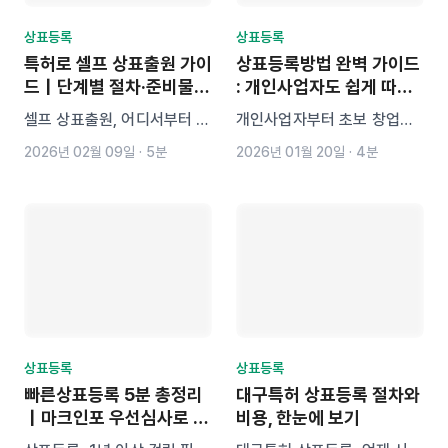
상표등록
상표등록
특허로 셀프 상표출원 가이
상표등록방법 완벽 가이드
드｜단계별 절차·준비물·
: 개인사업자도 쉽게 따라
비용까지 한눈에
하는 절차와 팁
셀프 상표출원, 어디서부터 어
개인사업자부터 초보 창업자
떻게 시작해야 할지 막막하셨
까지 누구나 쉽게 따라할 수
2026년 02월 09일
·
5분
2026년 01월 20일
·
4분
나요? 특허고객번호 발급부터
있는 상표등록방법 완벽 가이
유사 상표 검색, 지정상품 설
드. 준비 서류, 절차, 비용, 실
정, 전자출원 방법, 수수료 납
수 예방 팁까지 한 번에 정리
부, 심사 대응까지! 상표 출원
했습니다.
전 준비물과 절차를 단계별로
정리한 실전 가이드로 실수 없
이 시작하세요.
상표등록
상표등록
빠른상표등록 5분 총정리
대구특허 상표등록 절차와
｜마크인포 우선심사로 3
비용, 한눈에 보기
개월만에 심사 끝!