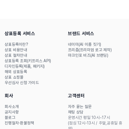
상표등록 서비스
브랜드 서비스
상표등록이란?
네이미(AI 이름 짓기)
상표 비용안내
프리즘(프리미엄 로고 제작)
상표 절차안내
마크인포 비즈(AI 브랜딩)
상표등록 조회(키프리스 API)
디자인등록(제품, 패키지)
해외 상표등록
상표 쇼핑몰
우선심사 신청 가이드
회사
고객센터
회사소개
자주 묻는 질문
공지사항
채팅 상담
블로그
운영시간 평일 10시~17시
진행절차·환불정책
(점심 12시-13시 / 주말,공휴일 휴
무)